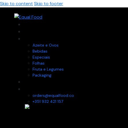
Skip to content
Skip to footer
Home
Sobre
Produtos
Azeite e Ovos
Bebidas
Especiais
Folhas
Fruta e Legumes
Packaging
Novidades
Contactos
orders@equalfood.co
+351 932 421 157